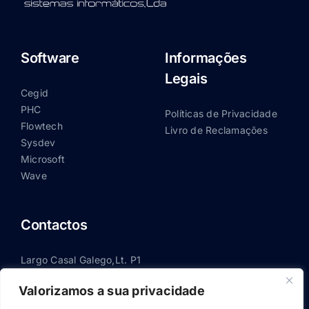
Software
Informações
Legais
Cegid
PHC
Políticas de Privacidade
Flowtech
Livro de Reclamações
Sysdev
Microsoft
Wave
Contactos
Largo Casal Galego,Lt. P1
3100-522 Pombal
Valorizamos a sua privacidade
236 210 600
(chamada para rede fixa nacional)