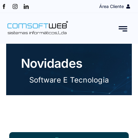
Skip
Área Cliente
to
content
Login Cliente
Obter Acesso
Novidades
Assistência remota
Software E Tecnologia