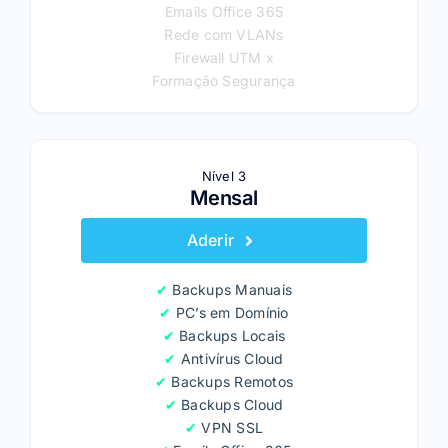
Emails Office 365
Rede com VLANs
Firewall UTM x
Formação Segurança
Nível 3
Mensal
Aderir
✔
Backups Manuais
✔
PC’s em Domínio
✔
Backups Locais
✔
Antivírus Cloud
✔
Backups Remotos
✔
Backups Cloud
✔
VPN SSL