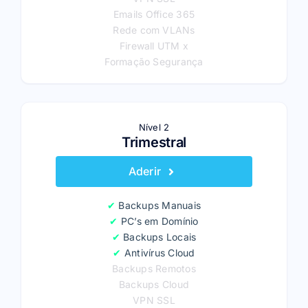
Emails Office 365
Rede com VLANs
Firewall UTM x
Formação Segurança
Nível 2
Trimestral
Aderir
✔
Backups Manuais
✔
PC’s em Domínio
✔
Backups Locais
✔
Antivírus Cloud
Backups Remotos
Backups Cloud
VPN SSL