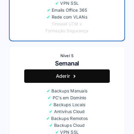
✔
VPN SSL
✔
Emails Office 365
✔
Rede com VLANs
Firewall UTM x
Formação Segurança
Nível 5
Semanal
Aderir
✔
Backups Manuais
✔
PC’s em Domínio
✔
Backups Locais
✔
Antivírus Cloud
✔
Backups Remotos
✔
Backups Cloud
✔
VPN SSL