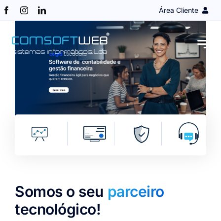
Skip
Área Cliente
to
content
Login Cliente
Obter Acesso
Assistência remota
Somos o seu
parceiro
tecnológico!