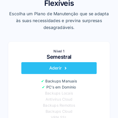
Flexíveis
Escolha um Plano de Manutenção que se adapta
às suas necessidades e previna surpresas
desagradáveis.
Nível 1
Semestral
Aderir
✔
Backups Manuais
✔
PC’s em Domínio
Backups Locais
Antivírus Cloud
Backups Remotos
Backups Cloud
VPN SSL