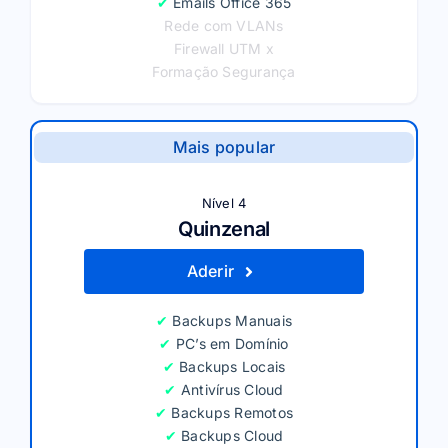
✔
Emails Office 365
Rede com VLANs
Firewall UTM x
Formação Segurança
Mais popular
Nível 4
Quinzenal
Aderir
✔
Backups Manuais
✔
PC’s em Domínio
✔
Backups Locais
✔
Antivírus Cloud
✔
Backups Remotos
✔
Backups Cloud