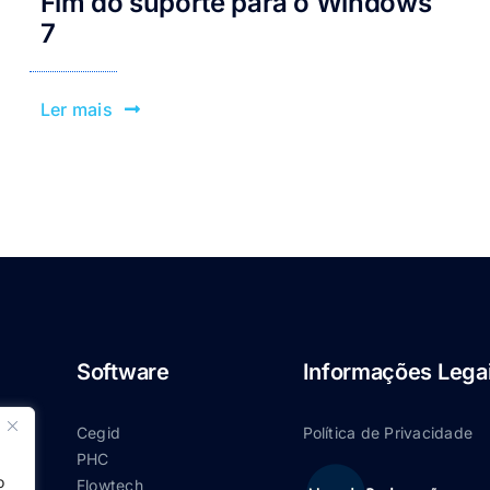
Fim do suporte para o Windows
7
Ler mais
Software
Informações Lega
Cegid
Política de Privacidade
PHC
o
Flowtech