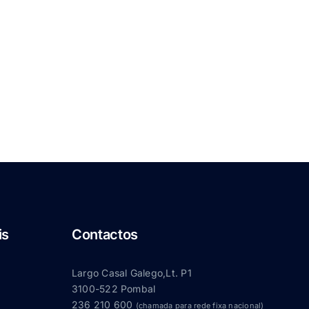
is
Contactos
Largo Casal Galego,Lt. P1
3100-522 Pombal
236 210 600
(chamada para rede fixa nacional)