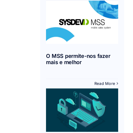
S permite-
azer mais e
melhor
Mobilidade
O MSS permite-nos fazer
mais e melhor
Read More
urlas da
ernet mais
usadas
Segurança