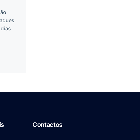
tão
taques
 dias
is
Contactos