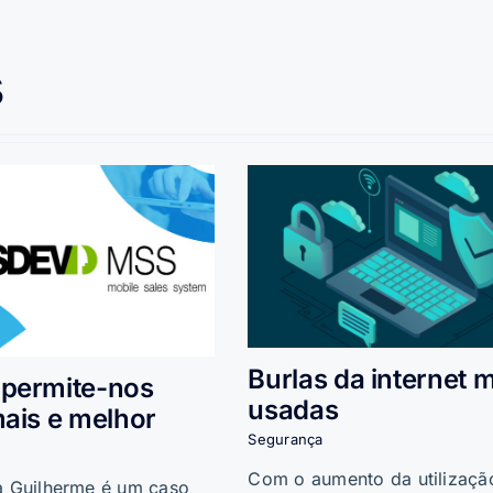
s
Burlas da internet 
permite-nos
usadas
mais e melhor
Segurança
Com o aumento da utilizaçã
ia Guilherme é um caso