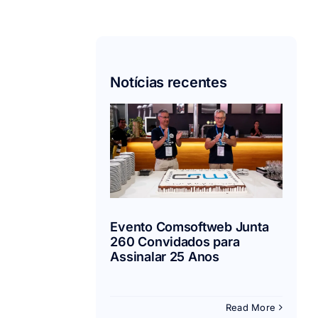
Notícias recentes
Evento
msoftweb
unta 260
idados para
inalar 25
Anos
Evento Comsoftweb Junta
Eventos
260 Convidados para
Assinalar 25 Anos
Read More