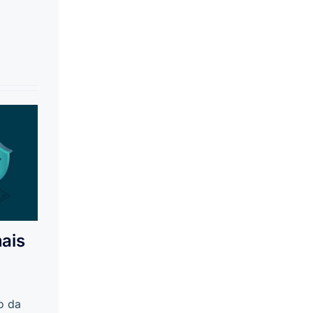
mais
o da