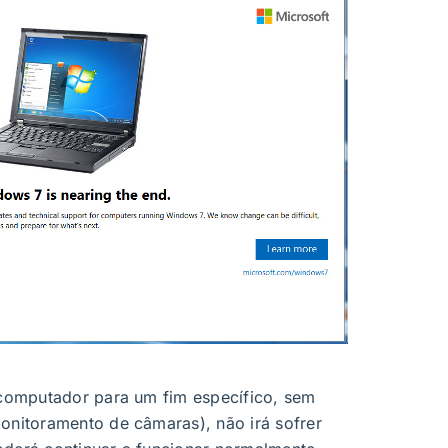
O MS
nos f
B
int
u computador para um fim específico, sem
onitoramento de câmaras), não irá sofrer