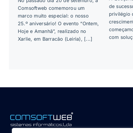
No passado dia 20 de setembro, a
de sucess
Comsoftweb comemorou um
privilégi
marco muito especial: o nosso
crescimen
25.º aniversário! O evento “Ontem,
começamos
Hoje e Amanhã”, realizado no
com soluçõ
Xarlie, em Barracão (Leiria), [...]