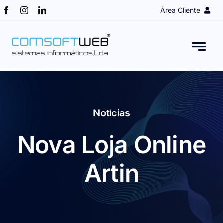
Skip
Área Cliente
to
content
Login Cliente
Obter Acesso
Assistência remota
Notícias
Nova Loja Online
Artin