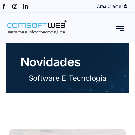
Skip
Área Cliente
to
content
Login Cliente
Obter Acesso
Novidades
Assistência remota
Software E Tecnologia