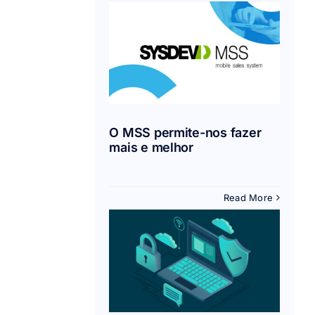
S permite-
azer mais e
melhor
Mobilidade
O MSS permite-nos fazer
mais e melhor
Read More
urlas da
ernet mais
usadas
Segurança