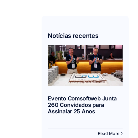
Notícias recentes
Evento
msoftweb
unta 260
idados para
inalar 25
Anos
Evento Comsoftweb Junta
Eventos
260 Convidados para
Assinalar 25 Anos
Read More