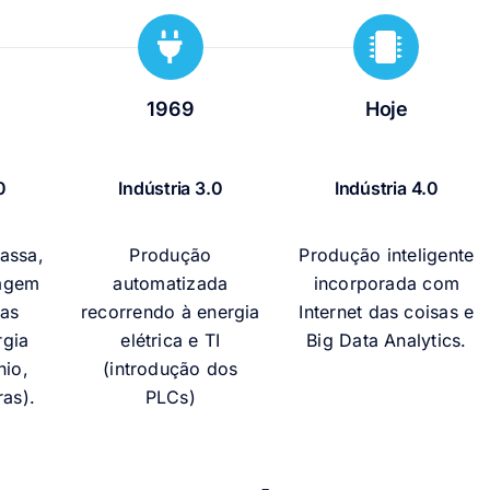
O MS
nos f
1969
Hoje
0
Indústria 3.0
Indústria 4.0
assa,
Produção
Produção inteligente
tagem
automatizada
incorporada com
vas
recorrendo à energia
Internet das coisas e
rgia
elétrica e TI
Big Data Analytics.
nio,
(introdução dos
B
ras).
PLCs)
int