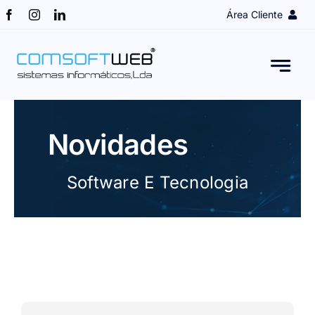
Skip
Área Cliente
to
content
Login Cliente
Obter Acesso
Novidades
Assistência remota
Software E Tecnologia