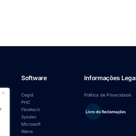
Software
Informações Lega
Cegid
Política de Privacidade
PHC
o
Flowtech
Sysdev
Microsoft
Wave