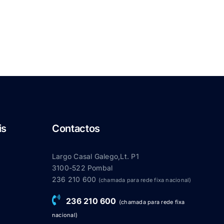
is
Contactos
Largo Casal Galego,Lt. P1
3100-522 Pombal
236 210 600
(chamada para rede fixa nacional)
236 210 600
(chamada para rede fixa
nacional)