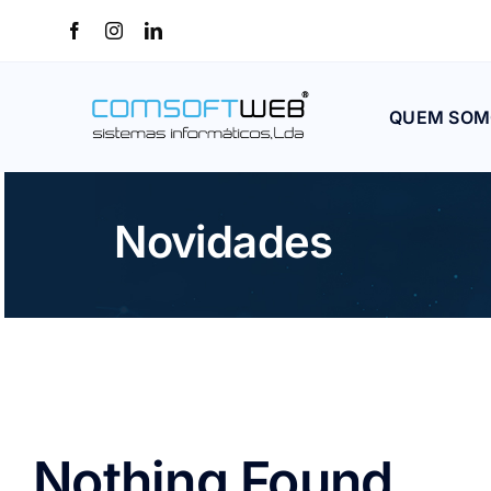
Skip
to
content
QUEM SOM
Novidades
Nothing Found