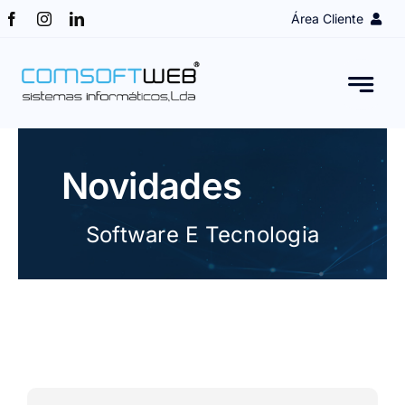
Skip
Área Cliente
to
content
Login Cliente
Obter Acesso
Novidades
Assistência remota
Software E Tecnologia