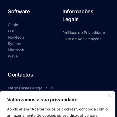
Software
Informações
Legais
Cegid
PHC
Políticas de Privacidade
Flowtech
Livro de Reclamações
Sysdev
Microsoft
Wave
Contactos
Largo Casal Galego,Lt. P1
3100-522 Pombal
Valorizamos a sua privacidade
236 210 600
(chamada para rede fixa nacional)
Ao clicar em "Aceitar todos os cookies", concorda com o
236 210 600
(chamada para rede fixa nacional)
armazenamento de cookies no seu dispositivo para