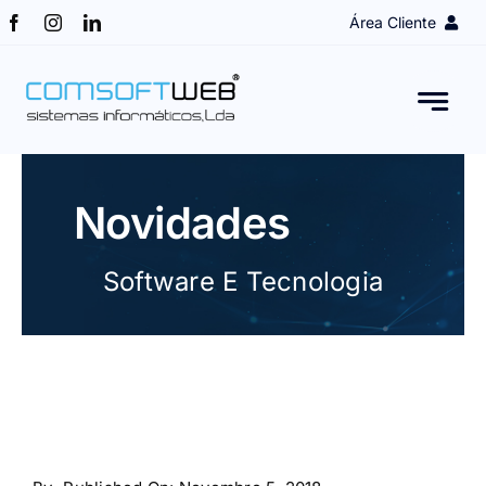
Skip
Área Cliente
to
content
Login Cliente
Obter Acesso
Novidades
Assistência remota
Software E Tecnologia