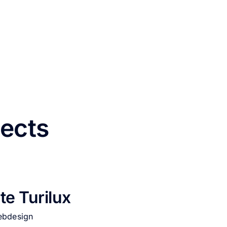
jects
te Turilux
ebdesign