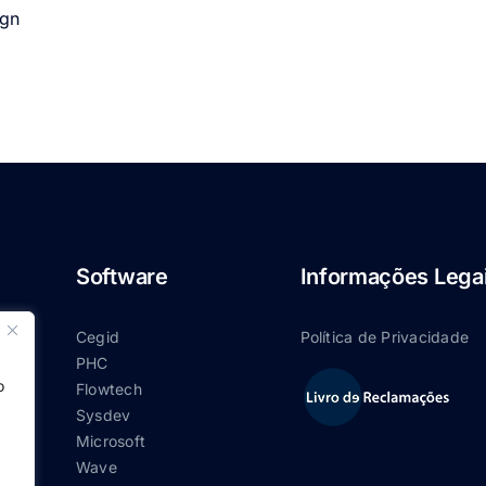
gn
Software
Informações Lega
Cegid
Política de Privacidade
PHC
o
Flowtech
Sysdev
Microsoft
Wave