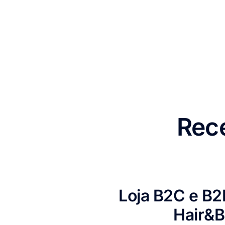
Rece
Loja B2C e B2
Hair&