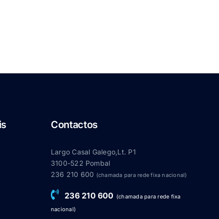
is
Contactos
Largo Casal Galego,Lt. P1
3100-522 Pombal
236 210 600
(chamada para rede fixa nacional)
236 210 600
(chamada para rede fixa
nacional)