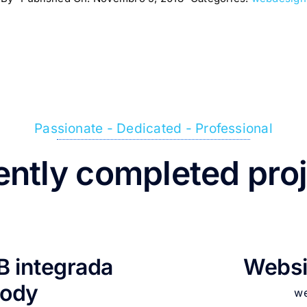
Passionate - Dedicated - Professional
ntly completed pro
B integrada
Websi
Body
w