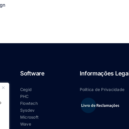
gn
Software
Informações Lega
Cegid
Política de Privacidade
PHC
o
Flowtech
Sysdev
Microsoft
Wave