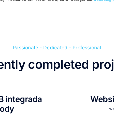
Passionate - Dedicated - Professional
ntly completed pro
B integrada
Websi
Body
w