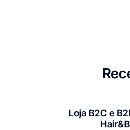
Rece
Loja B2C e B2
Hair&