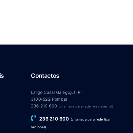
is
Contactos
Largo Casal Galego,Lt. P1
3100-522 Pombal
236 210 600
(chamada para rede fixa nacional)
236 210 600
(chamada para rede fixa
nacional)