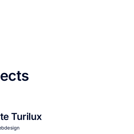
jects
te Turilux
ebdesign