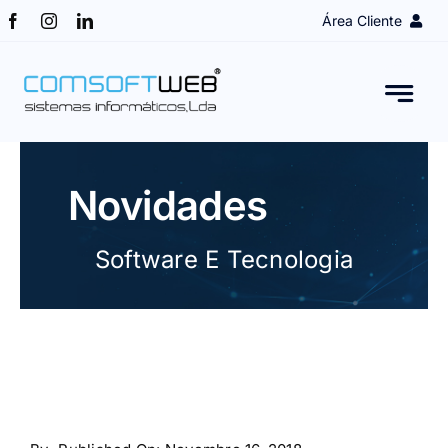
Skip
Área Cliente
to
content
Login Cliente
Obter Acesso
Novidades
Assistência remota
Software E Tecnologia